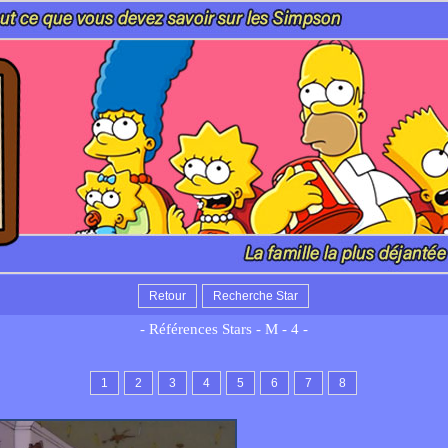
Retour
Recherche Star
- Références Stars - M - 4 -
1
2
3
4
5
6
7
8