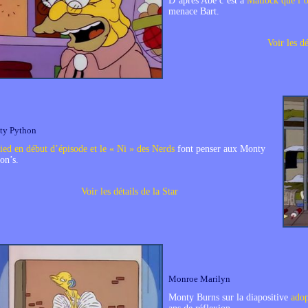
D’après Abe c’est à
Matlock que l’o
menace Bart.
Voir les dé
ty Python
ied en début d’épisode et le « Ni » des Nerds
font penser aux Monty
on’s.
Voir les détails de la Star
Monroe Marilyn
Monty Burns sur la diapositive
adop