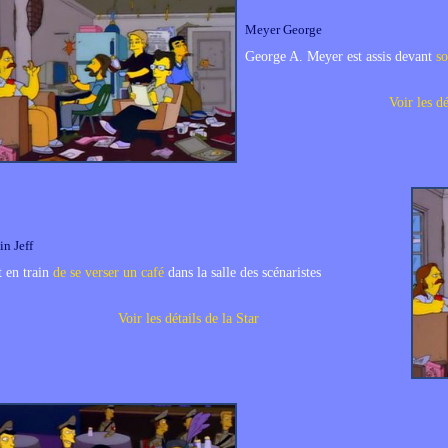
Meyer George
George A. Meyer est assis devant
s
Voir les dé
in Jeff
st en train
de se verser un café
dans la salle des scénaristes
Voir les détails de la Star