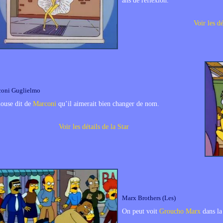
ans de réflexion.
Voir les dé
oni Guglielmo
ouse dit de
Marconi
qu’il aimerait bien changer de nom.
Voir les détails de la Star
Marx Brothers (Les)
On peut voit
Groucho Marx
dans la