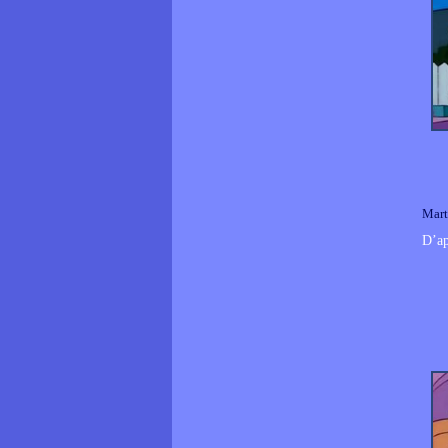
Mart
D’ap