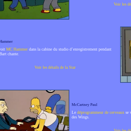
Voir les dé
Hammer
voit
MC Hammer
dans la cabine du studio d’enregistrement pendant
Bart chante.
Voir les détails de la Star
McCartney Paul
Le
déprogrammeur de cerveaux
se 
des Wings.
Voir les dé