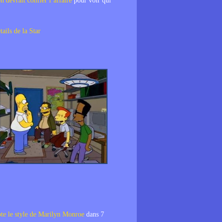
n devrait confier l’affaire
pour voir qui
tails de la Star
te le style de Marilyn Monroe
dans 7