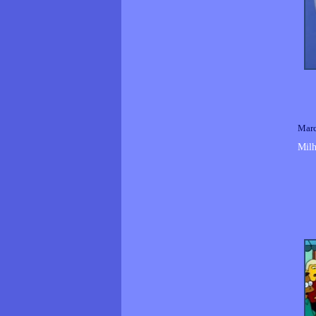
Marc
Milh