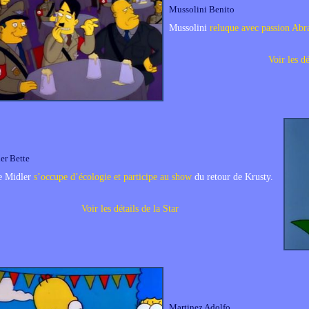
Mussolini Benito
Mussolini
reluque avec passion Ab
Voir les dé
er Bette
e Midler
s’occupe d’écologie et participe au show
du retour de Krusty.
Voir les détails de la Star
Martinez Adolfo