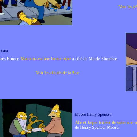
Voir les dé
onna
près Homer,
Madonna est une bonne sœur
à côté de Mindy Simmons.
Voir les détails de la Star
Moore Henry Spencer
Abe et Jasper tentent de voler une s
de Henry Spencer Moore.