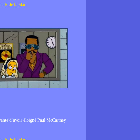
tails de la Star
vante d’avoir éloigné Paul McCartney
tails de la Star