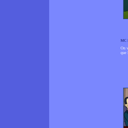
MC 
On 
que 