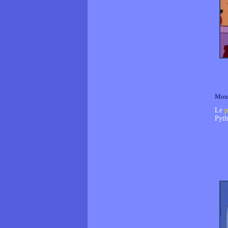
Mon
Le
p
Pyth