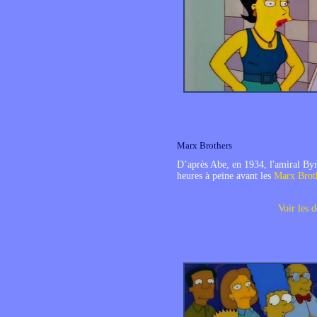
Marx Brothers
D’après Abe, en 1934, l'amiral Byr
heures à peine avant les
Marx Brot
Voir les d