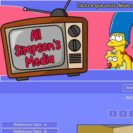
Ret
- Réf
1
2
Références Stars - A
Références Stars - B